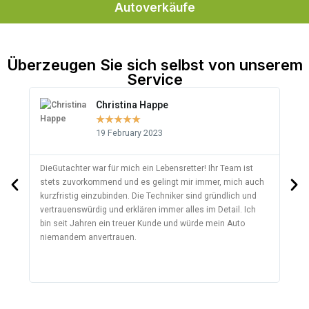
Autoverkäufe
Überzeugen Sie sich selbst von unserem
Service
Christina Happe
★
★
★
★
★
19 February 2023
DieGutachter war für mich ein Lebensretter! Ihr Team ist
DieG
stets zuvorkommend und es gelingt mir immer, mich auch
empf
kurzfristig einzubinden. Die Techniker sind gründlich und
auße
vertrauenswürdig und erklären immer alles im Detail. Ich
Kund
bin seit Jahren ein treuer Kunde und würde mein Auto
freu
niemandem anvertrauen.
beei
Auto