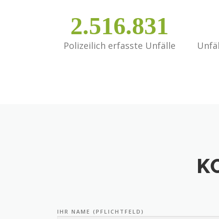
2.516.831
Polizeilich erfasste Unfälle
Unfä
K
IHR NAME (PFLICHTFELD)